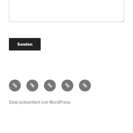
Startseite
Unsere
Unsere
Unsere
Impressum
Philosophie
Leistungen
Referenzen
Stolz präsentiert von WordPress